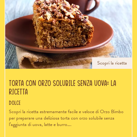
Scopri la ricetta
Torta con orzo solubile senza uova: la
ricetta
Dolce
Scopri la ricetta estremamente facile e veloce di Orzo Bimbo
per preparare una deliziosa torta con orzo solubile senza
l’aggiunta di uova, latte e burro….