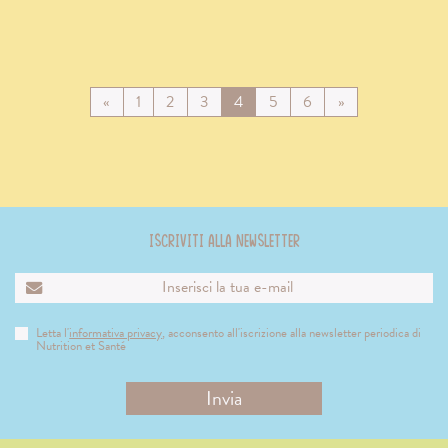
Vai
Vai
Vai
Vai
Vai
Vai
Vai
Vai
«
1
2
3
4
5
6
»
alla
alla
alla
alla
alla
alla
alla
alla
pagina
pagina
pagina
pagina
pagina
pagina
pagina
pagina
precedente
successiva
Iscriviti alla newsletter
Letta l'
informativa privacy
, acconsento all'iscrizione alla newsletter periodica di
Nutrition et Santé