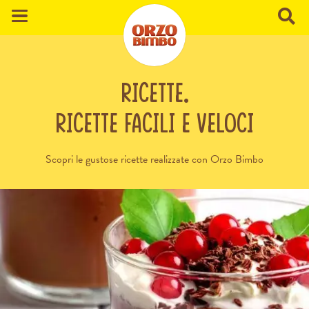
ricette.
Ricette facili e veloci
Scopri le gustose ricette realizzate con Orzo Bimbo