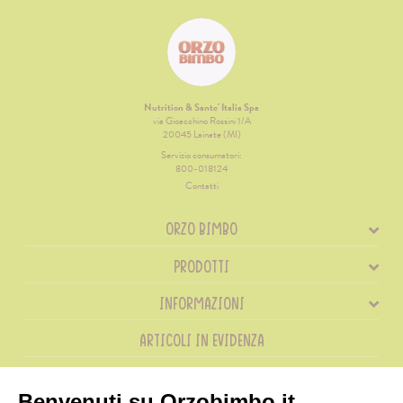
Nutrition & Sante' Italia Spa
via Gioacchino Rossini 1/A
20045 Lainate (MI)
Servizio consumatori:
800-018124
Contatti
ORZO BIMBO
PRODOTTI
INFORMAZIONI
ARTICOLI IN EVIDENZA
RICETTE IN EVIDENZA