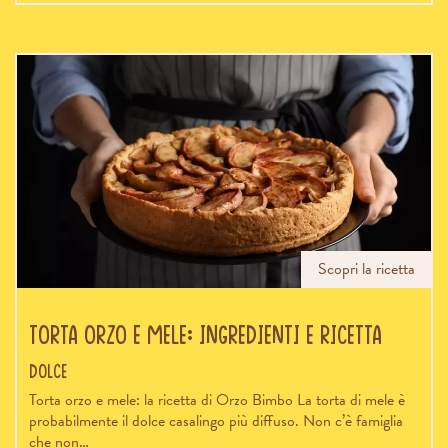
Scopri la ricetta
Torta orzo e mele: ingredienti e ricetta
Dolce
Torta orzo e mele: la ricetta di Orzo Bimbo La torta di mele è
probabilmente il dolce casalingo più diffuso. Non c’è famiglia
che non…