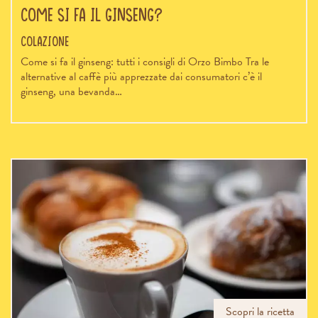
Come si fa il ginseng?
Colazione
Come si fa il ginseng: tutti i consigli di Orzo Bimbo Tra le
alternative al caffè più apprezzate dai consumatori c’è il
ginseng, una bevanda…
Scopri la ricetta