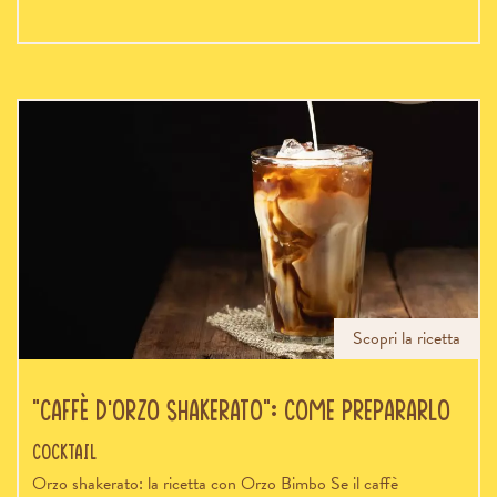
Scopri la ricetta
“Caffè d’orzo shakerato”: come prepararlo
Cocktail
Orzo shakerato: la ricetta con Orzo Bimbo Se il caffè