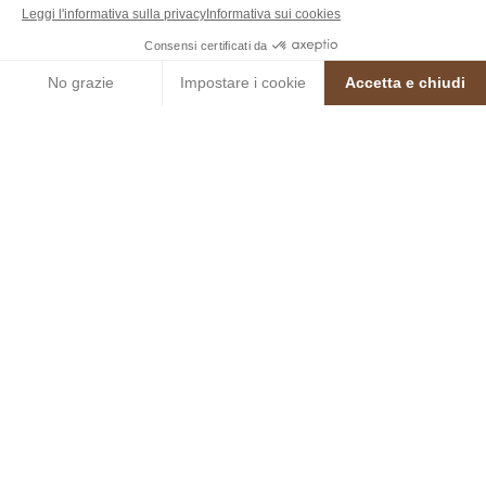
Macinati
QUALE ORZO USARE PER LA MOKA?
COME USARE L’ORZO MACINATO?
QUANTO ORZO MACINATO METTERE NELLA
CAFFETTIERA?
POSSO PREPARARE UNA TISANA CON L’ORZO
MACINATO?