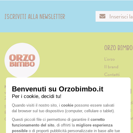
Iscriviti alla newsletter
ORZO BIMBO
L'orzo
Il brand
Contatti
Nutrition & Sante' Italia Spa
ARTICOLI IN
via Gioacchino Rossini 1/A
20045 Lainate (MI)
Biscotti morbidi
Servizio consumatori:
Cappuccino: 3 v
800-018124
Merenda di Nata
Contatti
natalizio
5 caffè nataliz