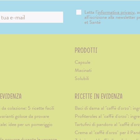
Letta l'
informativa privacy
, 
all'iscrizione alla newsletter 
et Santé
PRODOTTI
Capsule
Macinati
Solubili
 EVIDENZA
RICETTE IN EVIDENZA
 da colazione: 5 ricette facili
Baci di dama al "caffè d'orzo": ingr
arianti golose da provare
Profiteroles al "caffè d'orzo": ingre
le: idee per un pomeriggio
Tartufini di pandoro al "caffè d'orz
Crema al "caffè d'orzo" per il Pan
i da provare durante le vacanze