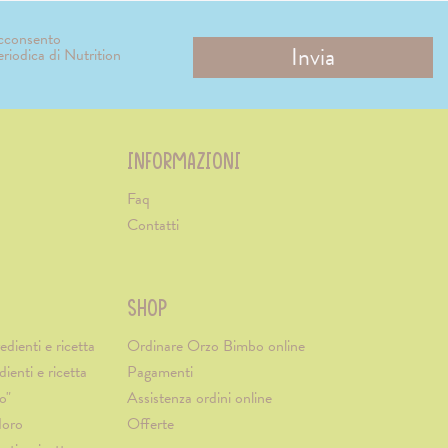
acconsento
periodica di Nutrition
INFORMAZIONI
Faq
Contatti
SHOP
edienti e ricetta
Ordinare Orzo Bimbo online
dienti e ricetta
Pagamenti
o"
Assistenza ordini online
doro
Offerte