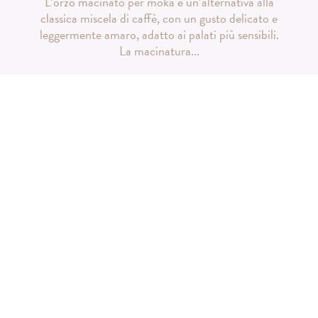
L’orzo macinato per moka è un’alternativa alla
classica miscela di caffè, con un gusto delicato e
leggermente amaro, adatto ai palati più sensibili.
La macinatura...
Scopri di più
Letta l'
informativa privacy
, 
all'iscrizione alla newsletter 
et Santé