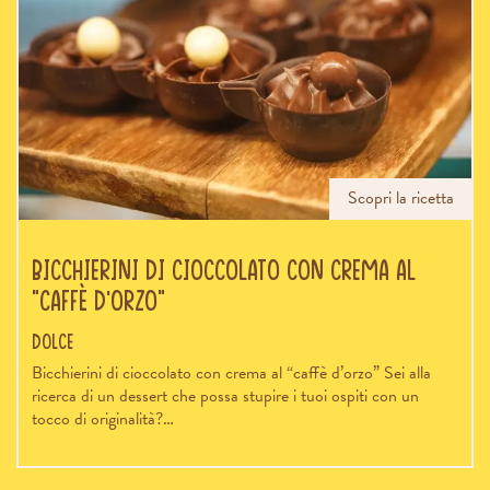
Scopri la ricetta
Bicchierini di cioccolato con crema al
“caffè d’orzo”
Dolce
Bicchierini di cioccolato con crema al “caffè d’orzo” Sei alla
ricerca di un dessert che possa stupire i tuoi ospiti con un
tocco di originalità?…