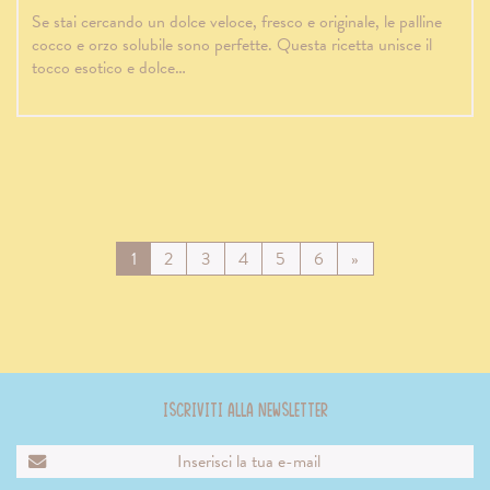
Se stai cercando un dolce veloce, fresco e originale, le palline
cocco e orzo solubile sono perfette. Questa ricetta unisce il
tocco esotico e dolce…
Vai
Vai
Vai
Vai
Vai
Vai
Vai
1
2
3
4
5
6
»
alla
alla
alla
alla
alla
alla
alla
pagina
pagina
pagina
pagina
pagina
pagina
pagina
successiva
Iscriviti alla newsletter