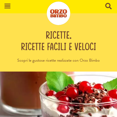
ricette.
Ricette facili e veloci
Scopri le gustose ricette realizzate con Orzo Bimbo