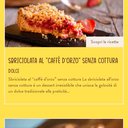
Scopri la ricetta
Sbriciolata al “caffè d’orzo” senza cottura
Dolce
Sbriciolata al “caffè d’orzo” senza cottura La sbriciolata all’orzo
senza cottura è un dessert irresistibile che unisce la golosità di
un dolce tradizionale alla praticità…