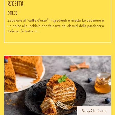
ricetta
Dolce
Zabaione al “caffè d’orzo”: ingredienti e ricetta Lo zabaione è
un dolce al cucchiaio che fa parte dei classici della pasticceria
italiana. Si tratta di…
Scopri la ricetta