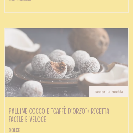
Scopri la ricetta
Palline cocco e “caffè d’orzo”: ricetta
facile e veloce
Dolce