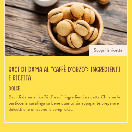
Scopri la ricetta
Baci di dama al “caffè d’orzo”: ingredienti
e ricetta
Dolce
Baci di dama al “caffè d’orzo”: ingredienti e ricetta Chi ama la
pasticceria casalinga sa bene quanto sia appagante preparare
dolcetti che uniscono la semplicità…