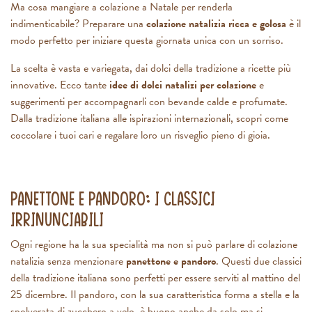
Ma cosa mangiare a colazione a Natale per renderla
indimenticabile? Preparare una
colazione natalizia ricca e golosa
è il
modo perfetto per iniziare questa giornata unica con un sorriso.
La scelta è vasta e variegata, dai dolci della tradizione a ricette più
innovative. Ecco tante
idee di dolci natalizi per colazione
e
suggerimenti per accompagnarli con bevande calde e profumate.
Dalla tradizione italiana alle ispirazioni internazionali, scopri come
coccolare i tuoi cari e regalare loro un risveglio pieno di gioia.
Panettone e pandoro: i classici
irrinunciabili
Ogni regione ha la sua specialità ma non si può parlare di colazione
natalizia senza menzionare
panettone e pandoro
. Questi due classici
della tradizione italiana sono perfetti per essere serviti al mattino del
25 dicembre. Il pandoro, con la sua caratteristica forma a stella e la
spolverata di zucchero a velo, è buono anche da solo ma si