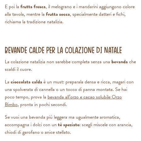
E poi la
frutta fresca
, il melograno e i mandarini aggiungono colore
alla tavola, mentre la
frutta secca
, specialmente datteri e fichi,
richiama la tradizione natalizia.
Bevande calde per la colazione di Natale
La colazione natalizia non sarebbe completa senza una
bevanda
che
scaldi il cuore.
La
cioccolata calda
è un must: preparala densa e ricca, magari con
una spolverata di cannella o un tocco di panna montata. Se hai
poco tempo, prova la
bevanda all’orzo e cacao solubile Orzo
Bimbo
, pronta in pochi secondi.
Se vuoi una bevanda più leggera ma ugualmente aromatica,
accompagna i dolci con un
tè speziato
: scegli miscele con arancia,
chiodi di garofano o anice stellato.