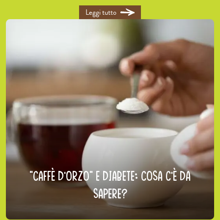
Leggi tutto
“Caffè d’orzo” e diabete: cosa c’è da
sapere?