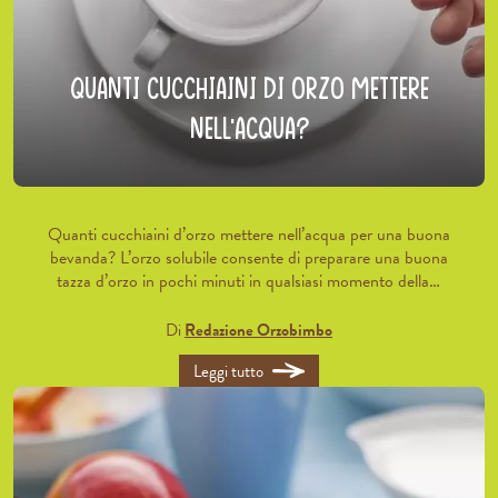
Quanti cucchiaini di orzo mettere
nell’acqua?
Quanti cucchiaini d’orzo mettere nell’acqua per una buona
bevanda? L’orzo solubile consente di preparare una buona
tazza d’orzo in pochi minuti in qualsiasi momento della…
Di
Redazione Orzobimbo
Leggi tutto