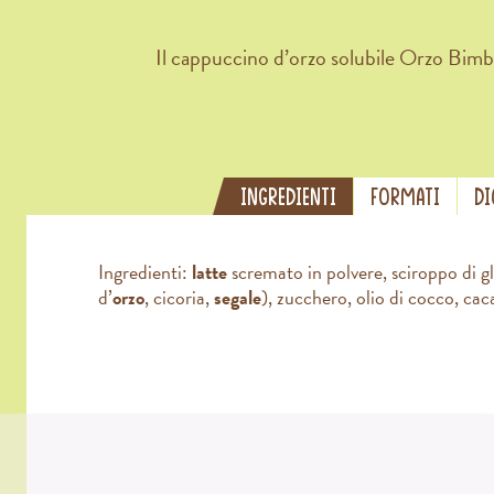
Il cappuccino d’orzo solubile Orzo Bimbo
INGREDIENTI
FORMATI
DI
Ingredienti:
latte
scremato in polvere, sciroppo di glu
d’
orzo
, cicoria,
segale
), zucchero, olio di cocco, caca