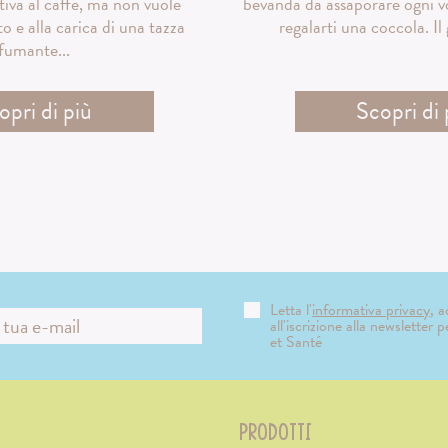
tiva al caffè, ma non vuole
bevanda da assaporare ogni vo
to e alla carica di una tazza
regalarti una coccola. Il 
fumante...
opri di più
Scopri di 
Letta l'
informativa privacy
, 
all'iscrizione alla newsletter 
et Santé
PRODOTTI