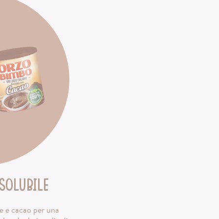
solubile
le e cacao per una