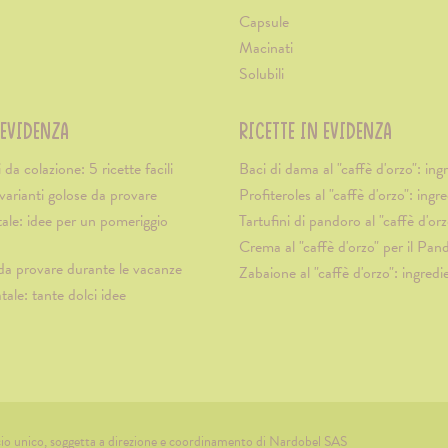
Capsule
Macinati
Solubili
 EVIDENZA
RICETTE IN EVIDENZA
 da colazione: 5 ricette facili
Baci di dama al "caffè d'orzo": ingr
arianti golose da provare
Profiteroles al "caffè d'orzo": ingre
le: idee per un pomeriggio
Tartufini di pandoro al "caffè d'orz
Crema al "caffè d'orzo" per il Pan
i da provare durante le vacanze
Zabaione al "caffè d'orzo": ingredie
ale: tante dolci idee
ocio unico, soggetta a direzione e coordinamento di Nardobel SAS