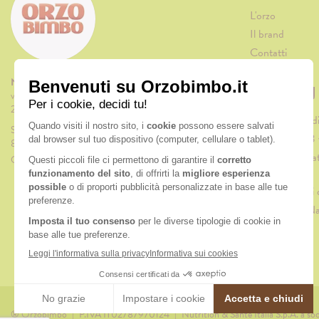
L'orzo
Il brand
Contatti
Nutrition & Sante' Italia Spa
ARTICOLI IN
via Gioacchino Rossini 1/A
20045 Lainate (MI)
Biscotti morbidi
Servizio consumatori:
Cappuccino: 3 v
800-018124
Merenda di Nata
Contatti
natalizio
5 caffè nataliz
Colazione di Nat
® Orzobimbo
|
P.IVA IT02787970124
|
Nutrition & Santé Italia S.p.A. a s