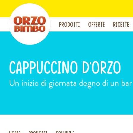
PRODOTTI
OFFERTE
RICETTE
Cappuccino d'orzo
Un inizio di giornata degno di un bar