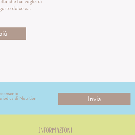
lta che hai voglia di
gusto dolce e...
più
acconsento
periodica di Nutrition
INFORMAZIONI