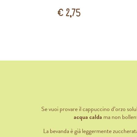
Prezzo:
€ 2,75
Se vuoi provare il cappuccino d’orzo solu
acqua calda
ma non bollent
La bevanda è già leggermente zuccherata