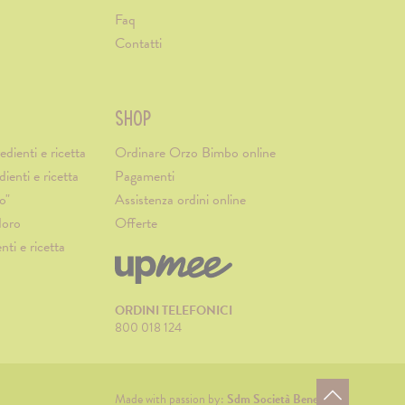
Faq
Contatti
SHOP
edienti e ricetta
Ordinare Orzo Bimbo online
dienti e ricetta
Pagamenti
o"
Assistenza ordini online
doro
Offerte
nti e ricetta
ORDINI TELEFONICI
800 018 124
Made with passion by:
Sdm Società Benefit