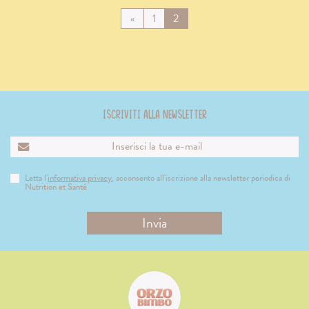
Vai
Vai
Vai
«
1
2
alla
alla
alla
pagina
pagina
pagina
precedente
Iscriviti alla newsletter
Letta l'
informativa privacy
, acconsento all'iscrizione alla newsletter periodica di
Nutrition et Santé