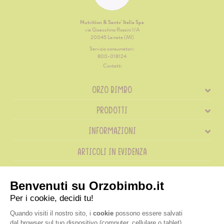
Nutrition & Sante' Italia Spa
via Gioacchino Rossini 1/A
20045 Lainate (MI)
Servizio consumatori:
800-018124
Contatti
ORZO BIMBO
PRODOTTI
INFORMAZIONI
ARTICOLI IN EVIDENZA
RICETTE IN EVIDENZA
SHOP