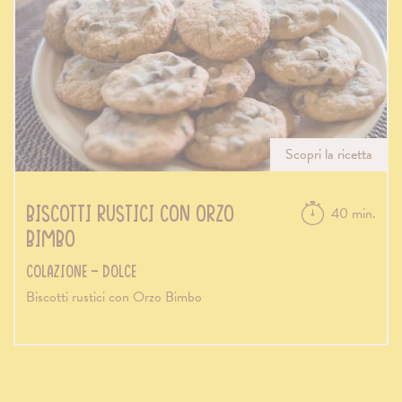
Scopri la ricetta
Biscotti rustici con Orzo
40 min.
Bimbo
Colazione - Dolce
Biscotti rustici con Orzo Bimbo