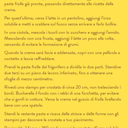
pasta frolla già pronta, passando direttamente alla ricetta della
crema.
Per quest’ultima, versa il latte in un pentolino, aggiungi l’
orzo
solubile
e metti a scaldare sul fuoco senza arrivare a farlo bollire.
In una ciotola, mescola i tuorli con lo zucchero e aggiungi l’amido.
Mescolando con una frusta, aggiungi il latte un poco alla volta,
cercando di evitare la formazione di grumi.
Quando la crema sarà liscia e addensata, copri con una pellicola a
contatto e lascia raffreddare.
Prendi la pasta frolla dal frigorifero e dividila in due parti. Stendine
due terzi su un piano da lavoro infarinato, fino a ottenere una
sfoglia di mezzo centimetro.
Rivesti uno stampo per crostata di circa 20 cm, non tralasciando i
bordi. Bucherella il fondo con i rebbi di una forchetta, per evitare
che si gonfi in cottura. Versa la crema nel guscio di frolla livellando
bene con una spatola.
Stendi la restante pasta e ricava delle strisce o delle forme con gli
stampini per decorare la crostata a tuo piacimento.
Preriscalda il forno a 180 gradi e cuoci la crostata all’orzo solubile