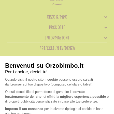
Contatti
ORZO BIMBO
PRODOTTI
INFORMAZIONI
ARTICOLI IN EVIDENZA
RICETTE IN EVIDENZA
SHOP
ORDINI TELEFONICI
800 018 124
® Orzobimbo
|
P.IVA IT02787970124
|
Nutrition & Santé Italia S.p.A. a socio unico,