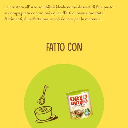
La crostata all’orzo solubile è ideale come dessert di fine pasto,
accompagnata con un paio di ciuffetti di panna montata.
Altrimenti, è perfetta per la colazione o per la merenda.
Fatto con