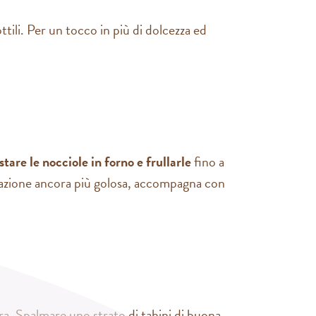
ttili. Per un tocco in più di dolcezza ed
stare le nocciole in forno e frullarle
fino a
lazione ancora più golosa, accompagna con
tura. Spalmare uno strato di tahini di buona