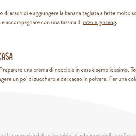
 di arachidi e aggiungere la banana tagliata a fette molto so
e e accompagnare con una tazzina di
orzo e ginseng
.
casa
 Preparare una crema di nocciole in casa è semplicissimo.
To
ere un po’ di zucchero e del cacao in polvere. Per una co
sce la cremosità della salsa tahini alla dolcezza della confet