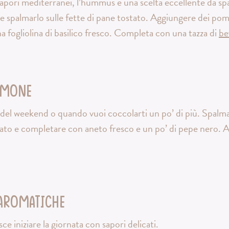
sapori mediterranei, l’hummus è una scelta eccellente da sp
 e spalmarlo sulle fette di pane tostato. Aggiungere dei pomo
una fogliolina di basilico fresco. Completa con una tazza di
be
lmone
i del weekend o quando vuoi coccolarti un po’ di più. Spalm
icato e completare con aneto fresco e un po’ di pepe nero.
 aromatiche
sce iniziare la giornata con sapori delicati.