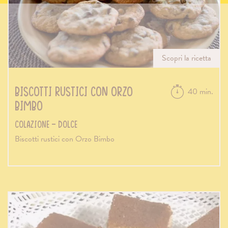
Scopri la ricetta
Biscotti rustici con Orzo
40 min.
Bimbo
Colazione - Dolce
Biscotti rustici con Orzo Bimbo