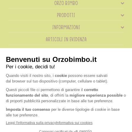
ORZO BIMBO
PRODOTTI
INFORMAZIONI
ARTICOLI IN EVIDENZA
RICETTE IN EVIDENZA
SHOP
ORDINI TELEFONICI
800 018 124
® Orzobimbo
|
P.IVA IT02787970124
|
Nutrition & Santé Italia S.p.A. a socio unico,
soggetta a direzione e coordinamento di Nardobel SAS
Made with passion by:
Sdm Società Benefit
Legal and privacy
Cookie policy
Accessibilità