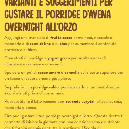
Varianti e suggerimenti per
gustare il porridge d’avena
overnight all’orzo
Aggiungi una manciata di
frutta secca
come noci, nocciole o
mandorle o di
semi di lino
o di
chia
per aumentare il contenuto
proteico e di fibre.
Crea strati di porridge e
yogurt greco
per un’alternanza di
consistenze cremose e croccanti.
Spolvera un po’ di
cacao amaro
o
cannella
sulla parte superiore per
un tocco di sapore ancora più goloso.
Se preferisci un
porridge caldo
, puoi scaldarlo in un pentolino per
alcuni minuti prima di consumarlo.
Puoi sostituire il latte vaccino con
bevande vegetali
all’avena, soia,
mandorla o cocco.
Ora puoi gustare il tuo porridge overnight all’orzo. Questa ricetta ti
permette di iniziare la giornata con una colazione sana e nutriente
che ti fornirà energia per tutta la mattinata. Ricorda di