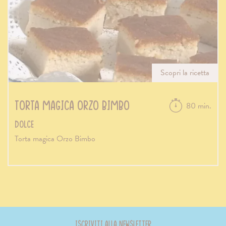
Scopri la ricetta
Torta magica Orzo Bimbo
80 min.
Dolce
Torta magica Orzo Bimbo
Iscriviti alla newsletter