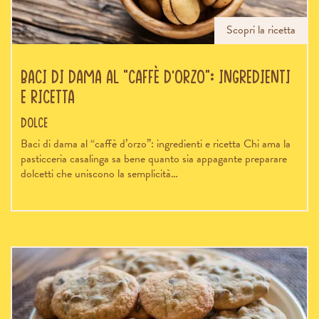
Scopri la ricetta
Baci di dama al “caffè d’orzo”: ingredienti
e ricetta
Dolce
Baci di dama al “caffè d’orzo”: ingredienti e ricetta Chi ama la
pasticceria casalinga sa bene quanto sia appagante preparare
dolcetti che uniscono la semplicità…